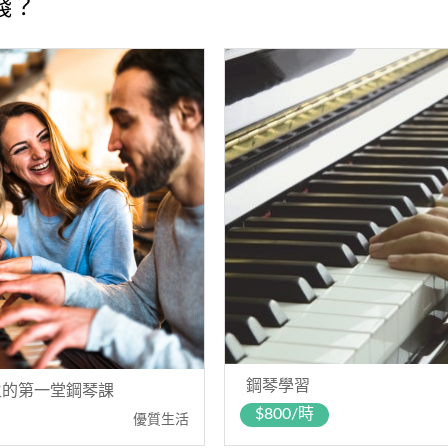
錢？
鋼琴學習
生的第一堂鋼琴課
$800/時
優質生活