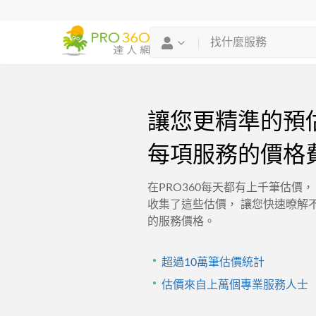
讓您更精準的預
每項服務的價格
在PRO360每天都有上千筆估價，
收集了這些估價， 讓您快速暸解
的服務價格。
・
超過10萬筆估價統計
・
估價來自上萬個專業服務人士