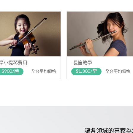
學小提琴費用
長笛教學
$900/時
$1,300/堂
全台平均價格
全台平均價格
讓各領域的專家為