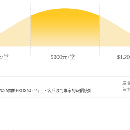
元/堂
$800元/堂
$1,2
最
首
~ 2026間於PRO360平台上，客戶收到專家的報價統計