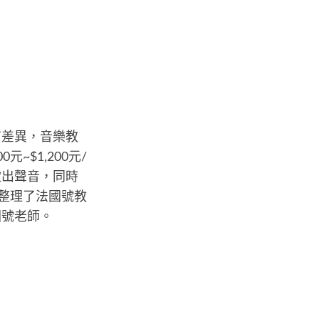
有差異，音樂教
~$1,200元/
吹出聲音，同時
您整理了法國號教
國號老師。