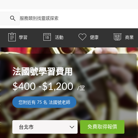
服務類別
找靈感
探索
學習
活動
健康
商業
法國號學習費用
$400 -$1,200
/堂
您附近有
75
名 法國號老師
免費取得報價