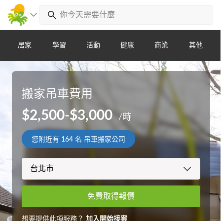
居家
學習
活動
健康
商業
其他
搬家吊車費用
$2,500-$3,000
/時
您附近有
164
名 吊車搬家公司
免費取得報價
想要提供此項服務？
加入開始接案