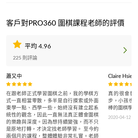
客戶對PRO360 圍棋課程老師的評價
平均 4.96
225 則評論
蕭又中
Claire Hsieh
在跟老師正式學習圍棋之前，我的學棋方
真的很會教
式一直相當零散，多半是自行摸索或外面
步，小孩也
東學一點、西學一些，始終沒有建立起系
棒的圍棋學習
統性的觀念，因此一直無法真正體會圍棋
2020-04-12
的樂趣與深度。因為想持續變強，而不只
是原地打轉，才決定找老師學習。 至今約
兩個月的課程，整體體驗非常扎實。老師