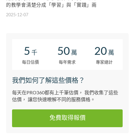
的教學會清楚分成「學習」與「實踐」兩
個部分：學習包含定石、活死題，以及針
2025-12-07
對學生實際對局的重點解析；實踐則透過
指導棋，讓課程中反覆提到的觀念實際出
現在棋盤上。常常可以發現，指導棋中遇
到的困難，正是自己長期卡關、或課堂中
被反覆提醒的問題。 身為社會人士，可運
5
50
20
千
萬
萬
用的學棋時間有限，加上個人學習時偶爾
會過於急於求成。老師會在過程中不斷提
每日估價
每年需求
專家總計
醒觀念要紮實...
我們如何了解這些價格？
每天在PRO360都有上千筆估價， 我們收集了這些
估價， 讓您快速暸解不同的服務價格。
免費取得報價