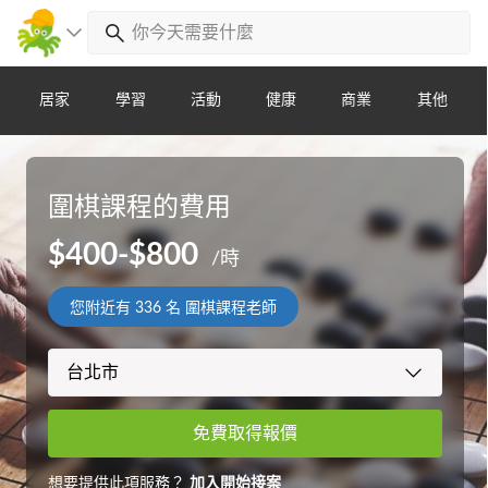
居家
學習
活動
健康
商業
其他
圍棋課程的費用
$400-$800
/時
您附近有
336
名 圍棋課程老師
免費取得報價
想要提供此項服務？
加入開始接案