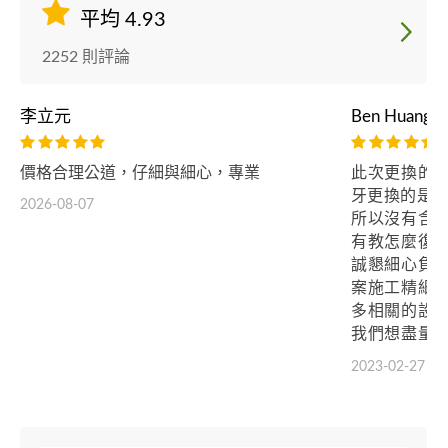
平均 4.93
2252 則評論
李立元
Ben Huang
價格合理公道，仔細與細心，專業
此次更換的
牙更換的是P
2026-08-07
所以沒有含
有教怎麼復
誠懇細心負
案施工精細
多相關的設
我們想盡量
式跟方法！
2023-02-27
以獲得更高
幫我們想怎
的問題！推