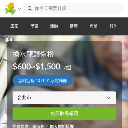
居家
學習
活動
健康
商業
其他
換水龍頭價格
$600~$1,500
/組
您附近有
4071
名 水電師傅
免費取得報價
想要提供此項服務？
加入開始接案