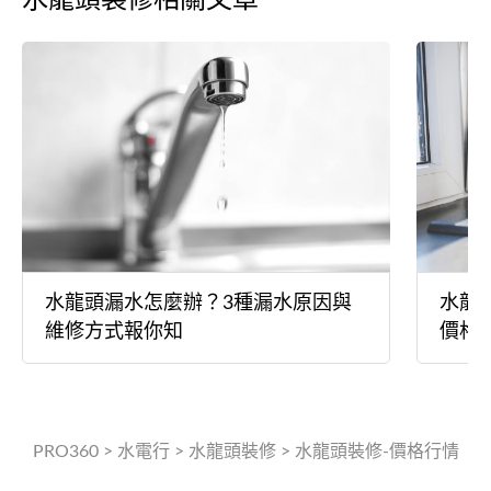
水龍頭漏水怎麼辦？3種漏水原因與
水龍
維修方式報你知
價格
PRO360
>
水電行
>
水龍頭裝修
>
水龍頭裝修-價格行情