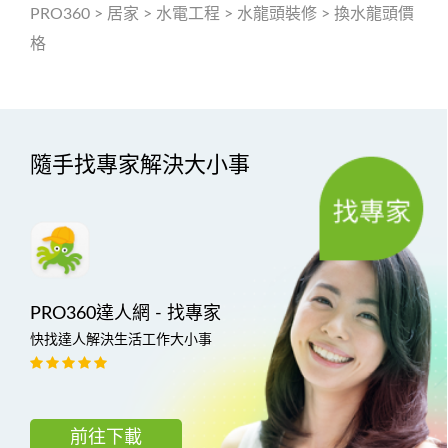
PRO360
>
居家
>
水電工程
>
水龍頭裝修
>
換水龍頭價
格
隨手找專家解決大小事
PRO360達人網 - 找專家
快找達人解決生活工作大小事
前往下載