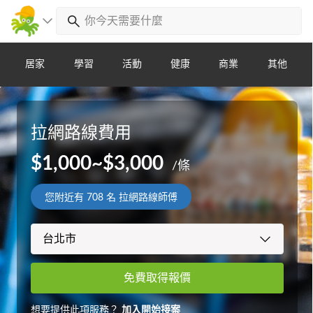
居家
學習
活動
健康
商業
其他
拉網路線費用
$1,000~$3,000
/條
您附近有
708
名 拉網路線師傅
免費取得報價
想要提供此項服務？
加入開始接案