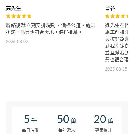
高先生
晉谷
聯絡後就立刻安排現勘，價格公道，處理
魏先生在回
迅速，品質也符合需求，值得推薦。
施工前檢測
與拉網路線
2026-08-07
到我指定的
並且幫我測
費也很合理，
2023-08-15
5
50
20
千
萬
萬
每日估價
每年需求
專家總計