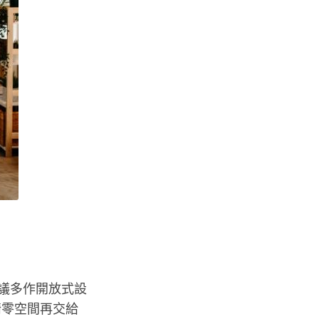
建議多作開放式設
畸零空間再交給