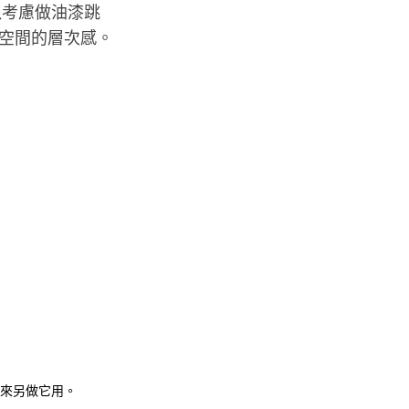
以考慮做油漆跳
空間的層次感。
來另做它用。