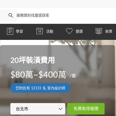
服務類別
找靈感
探索
學習
活動
健康
商業
20坪裝潢費用
$80萬~$400萬
/案
您附近有
12131
名 室內設計師
免費取得報價