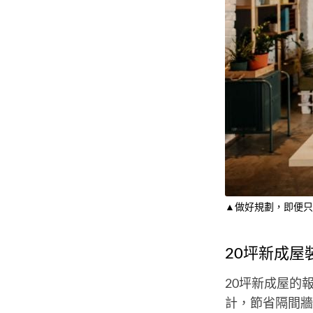
▲做好規劃，即便只
20坪新成屋
20坪新成屋的報
計，節省隔間牆