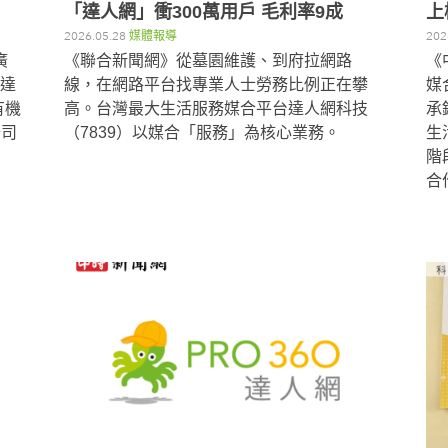
「達人網」衝300萬用戶 毛利率9成
上
2026.05.28
媒體報導
202
廣
《聯合新聞網》從墓園維護、到府拉網路
《
S達
線，在網路平台找專業人士勞務比例正在攀
媒
有機
高。台灣最大生活服務媒合平台達人網科技
承
公司
（7839）以媒合「服務」為核心業務。
生
階
合