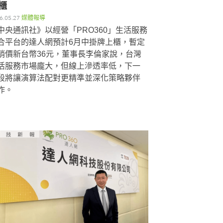
櫃
6.05.27
媒體報導
中央通訊社》以經營「PRO360」生活服務
合平台的達人網預計6月中掛牌上櫃，暫定
銷價新台幣36元，董事長李倫家說，台灣
活服務市場龐大，但線上滲透率低，下一
段將讓演算法配對更精準並深化策略夥伴
作。