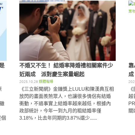
只是
不婚又不生！ 結婚率降婚禮相關案件少
靠
近兩成 派對慶生案量崛起
成
2025.10.28
媒體報導
202
原
《三立新聞網》金鐘獎上LULU和陳漢典互相
《
，
放閃的畫面羨煞眾人，也讓很多情侶有結婚
越
雖
衝動，不過事實上結婚率越來越低，根據內
P
政部統計，今年一到九月的粗結婚率僅
關
從個
3.18%，比去年同期的3.87%還少......