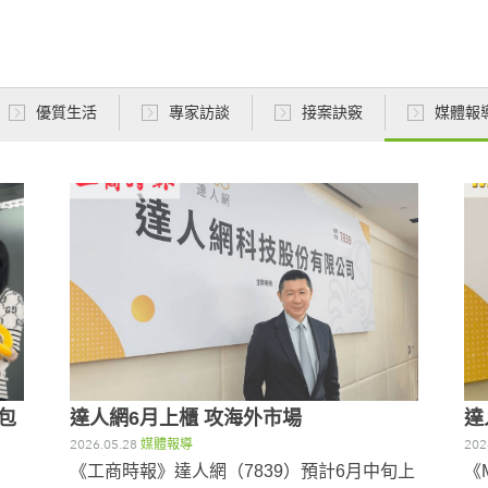
優質生活
專家訪談
接案訣竅
媒體報
包
達人網6月上櫃 攻海外市場
達
2026.05.28
媒體報導
202
《工商時報》達人網（7839）預計6月中旬上
《