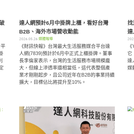
破
達人網預計6月中掛牌上櫃，看好台灣
找
B2B、海外市場營收動能
達
2026.05.26
媒體報導
202
合平
《財訊快報》台灣最大生活服務媒合平台達
《
掛
人網(7839)預計於6月中正式上櫃掛牌。董事
它
利
長李倫家表示，台灣的生活服務市場規模龐
達
穩定
大，但線上滲透率還相當低，這代表整個產
媒
業才剛剛起步，且公司近年在B2B的事業持續
擴大，目標佔比將提升至10%。