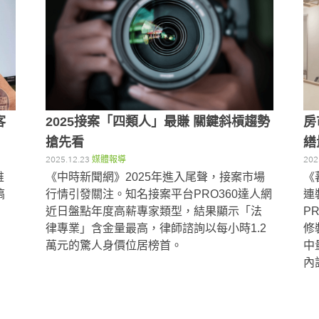
客
2025接案「四類人」最賺 關鍵斜槓趨勢
房
搶先看
繕
2025.12.23
媒體報導
202
維
《中時新聞網》2025年進入尾聲，接案市場
《
搞
行情引發關注。知名接案平台PRO360達人網
連
近日盤點年度高薪專家類型，結果顯示「法
P
律專業」含金量最高，律師諮詢以每小時1.2
修
萬元的驚人身價位居榜首。
中
內設