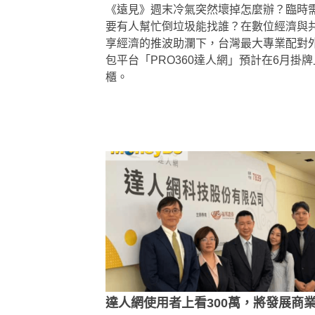
《遠見》週末冷氣突然壞掉怎麼辦？臨時
要有人幫忙倒垃圾能找誰？在數位經濟與
享經濟的推波助瀾下，台灣最大專業配對
包平台「PRO360達人網」預計在6月掛牌
櫃。
達人網使用者上看300萬，將發展商