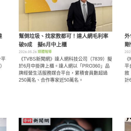
達
幫倒垃圾、找家教都可！達人網毛利率
外
破9成 擬6月中上櫃
剛
2026.05.26
媒體報導
202
合平
《TVBS新聞網》達人網科技公司（7839）擬
《
9）
於6月中掛牌上櫃。達人網以「PRO360」品
平
，
牌經營生活服務媒合平台，累積會員數超過
敘
250萬名、合作專家近50萬名。
計