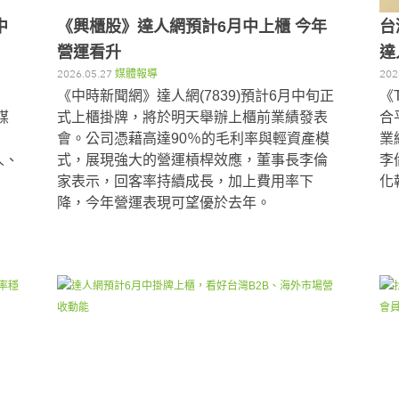
中
《興櫃股》達人網預計6月中上櫃 今年
台
營運看升
達
2026.05.27
媒體報導
202
《中時新聞網》達人網(7839)預計6月中旬正
《
媒
式上櫃掛牌，將於明天舉辦上櫃前業績發表
合
會。公司憑藉高達90％的毛利率與輕資產模
業
人、
式，展現強大的營運槓桿效應，董事長李倫
李
家表示，回客率持續成長，加上費用率下
化
降，今年營運表現可望優於去年。