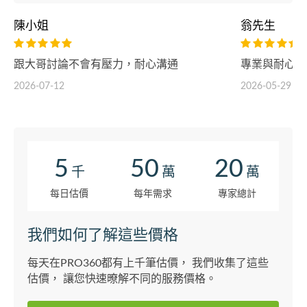
陳小姐
翁先生
跟大哥討論不會有壓力，耐心溝通
專業與耐心的
2026-07-12
2026-05-29
5
50
20
千
萬
萬
每日估價
每年需求
專家總計
我們如何了解這些價格
每天在PRO360都有上千筆估價， 我們收集了這些
估價， 讓您快速暸解不同的服務價格。