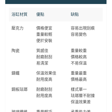
浴缸材質
優點
缺點
壓克力
價格便宜
容易出現刮痕
重量較輕
容易變色
便於安裝
陶瓷
質感佳
重量較重
耐磨耐刮
價格較高
易清潔
不易保溫
鑄鐵
保溫效果佳
重量最重
耐用度高
價格最高
鋼板珐瑯
耐磨耐刮
樣式單一
耐用度高
珐瑯層不耐撞
保溫效果差
玻璃纖維
重量輕巧
承重能力差