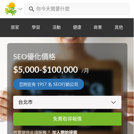
居家
學習
活動
健康
商業
其他
SEO優化價格
$5,000-$100,000
/月
您附近有
1917
名 SEO行銷公司
免費取得報價
想要提供此項服務？
加入開始接案