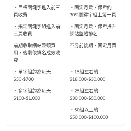
・目標關鍵字進入前三
・固定月費，保證約
頁收費
30%關鍵字組上第一頁
・指定關鍵字組進入前
・固定月費，保證提升
三頁收費
網站整體排名
前期收取網站整頓費
不分前後期，固定月費
用，後期依排名成效收
費
・單字組約為每天
・15組左右約
$50-$700
$18,000-$30,000
・多字組約為每天
・25組左右約
$100-$1,000
$30,000-$50,000
・50組以上約
$50,000-$100,000