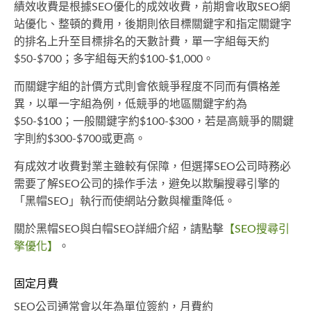
績效收費是根據SEO優化的成效收費，前期會收取SEO網
站優化、整頓的費用，後期則依目標關鍵字和指定關鍵字
的排名上升至目標排名的天數計費，單一字組每天約
$50-$700；多字組每天約$100-$1,000。
而關鍵字組的計價方式則會依競爭程度不同而有價格差
異，以單一字組為例，低競爭的地區關鍵字約為
$50-$100；一般關鍵字約$100-$300，若是高競爭的關鍵
字則約$300-$700或更高。
有成效才收費對業主雖較有保障，但選擇SEO公司時務必
需要了解SEO公司的操作手法，避免以欺騙搜尋引擎的
「黑帽SEO」執行而使網站分數與權重降低。
關於黑帽SEO與白帽SEO詳細介紹，請點擊
【SEO搜尋引
擎優化】
。
固定月費
SEO公司通常會以年為單位簽約，月費約