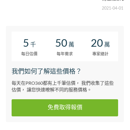
近身體一直
2021-04-01
跑、室內運
過，後來慢慢
課、當作運動
5
50
20
千
萬
萬
每日估價
每年需求
專家總計
我們如何了解這些價格？
每天在PRO360都有上千筆估價， 我們收集了這些
估價， 讓您快速暸解不同的服務價格。
免費取得報價