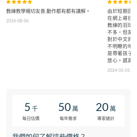
教練教學親切友善,動作都有都有講解。
由於短期回
在網上尋找
2026-08-06
教練的羽球
不多，但是
對於中文的
不明瞭的地
是帶著孩子
放心。感謝
球回憶，下
2024-05-01
上課。
5
50
20
千
萬
萬
每日估價
每年需求
專家總計
我們如何了解這些價格？