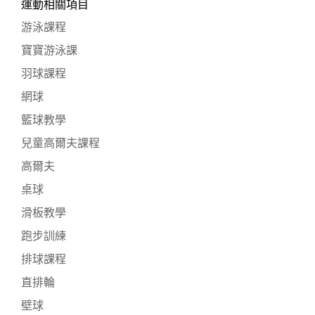
運動相關項目
游泳課程
寶寶游泳課
羽球課程
網球
籃球教學
兒童高爾夫課程
高爾夫
桌球
滑板教學
跑步訓練
排球課程
直排輪
壁球