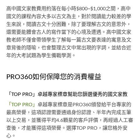
高中國文家教費用約落在每小時$800~$1,000之間，高中
國文的課程內容大多以古文為主，對於閱讀能力較差的學
生來說，閱讀古文十分困難，除了要理解古文的意思外，
還需要能體會古人的寫作當下的心境及遭遇。高中國文家
教老師不僅會帶領學生了解每一篇古文要表達的寓意及文
章背後的隱喻，也會整理古文中常出現的字詞，並結合近
年的大考試題為學生備戰學測。
PRO360如何保障您的消費權益
「TOP PRO」卓越專家標章幫助您篩選優秀的國文家教
「TOP PRO」
卓越專家標章是PRO360頒發給平台專家的
最高榮譽，這項認證需要通過身份認證、半年內完成五筆
以上交易，並獲得平均4.6顆星的客戶評價，再經過人工審
查後，才能獲得這項榮譽。選擇TOP PRO，讓您格外安
心。