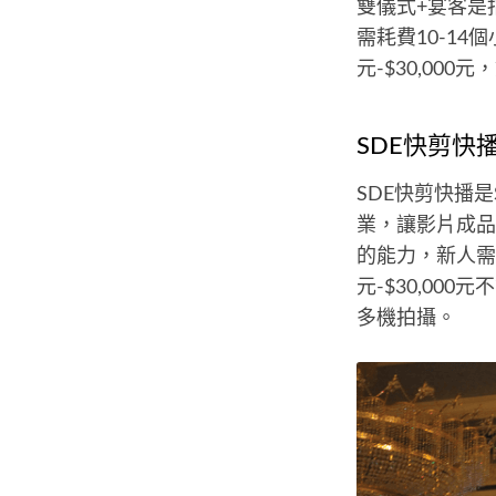
雙儀式+宴客是
需耗費10-14
元-$30,000
SDE快剪快
SDE快剪快播是
業，讓影片成品
的能力，新人需
元-$30,0
多機拍攝。