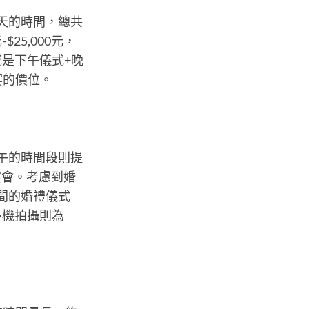
天的時間，總共
25,000元，
宴或是下午儀式+晚
宴的價位。
午的時間段則提
宴會。考慮到婚
間的婚禮儀式
或多機拍攝則為