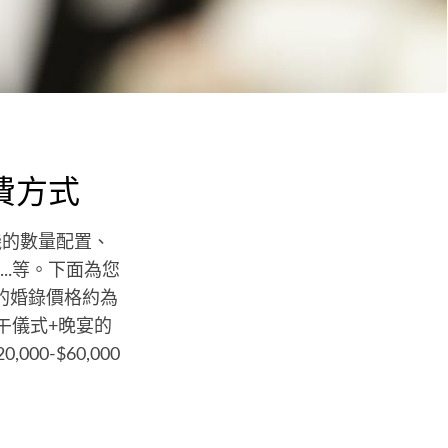
費方式
機的數量配置、
..等。下面為您
的婚錄價格約為
；上午儀式+晚宴的
00-$60,000
。