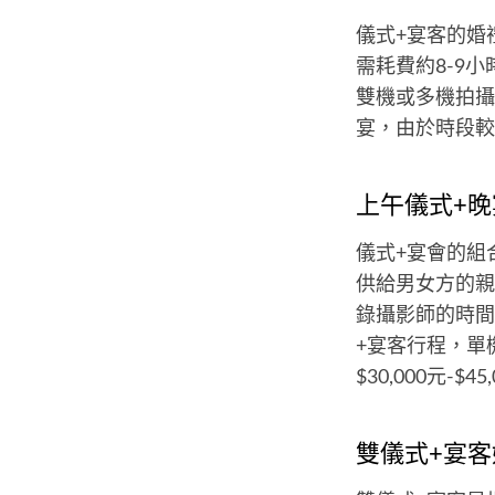
儀式+宴客的婚
需耗費約8-9小
雙機或多機拍攝則
宴，由於時段較
上午儀式+
儀式+宴會的組
供給男女方的親
錄攝影師的時間
+宴客行程，單機
$30,000元-$45
雙儀式+宴