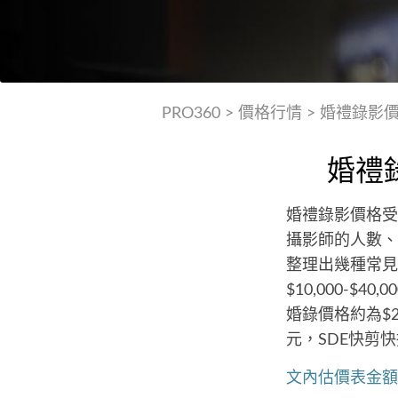
PRO360
>
價格行情
>
婚禮錄影
婚禮
婚禮錄影價格受
攝影師的人數、
整理出幾種常見
$10,000-$
婚錄價格約為$20
元，SDE快剪快播
文內估價表金額