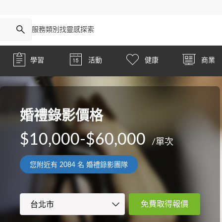
服務類別
找靈感
探索
學習
活動
健康
商業
婚禮錄影價格
$10,000-$60,000
/單次
您附近有
2084
名 婚禮錄影團隊
免費取得報價