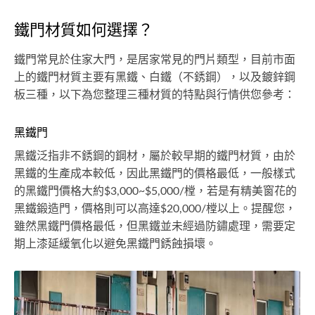
鐵門材質如何選擇？
鐵門常見於住家大門，是居家常見的門片類型，目前市面
上的鐵門材質主要有黑鐵、白鐵（不銹鋼），以及鍍鋅鋼
板三種，以下為您整理三種材質的特點與行情供您參考：
黑鐵門
黑鐵泛指非不銹鋼的鋼材，屬於較早期的鐵門材質，由於
黑鐵的生產成本較低，因此黑鐵門的價格最低，一般樣式
的黑鐵門價格大約$3,000~$5,000/樘，若是有精美窗花的
黑鐵鍛造門，價格則可以高達$20,000/樘以上。提醒您，
雖然黑鐵門價格最低，但黑鐵並未經過防鏽處理，需要定
期上漆延緩氧化以避免黑鐵門銹蝕損壞。