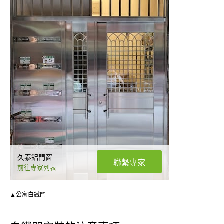
久泰鋁門窗
聯繫專家
前往專家列表
▲公寓白鐵門