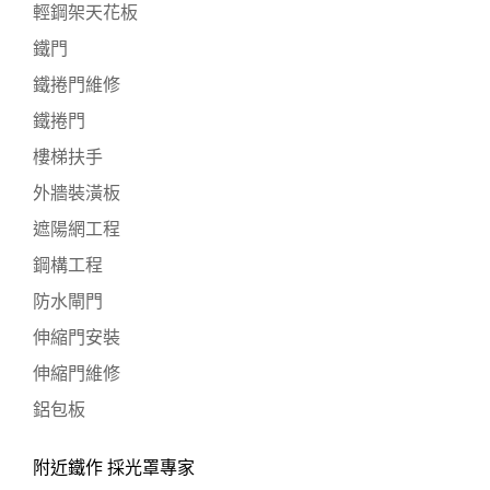
輕鋼架天花板
鐵門
鐵捲門維修
鐵捲門
樓梯扶手
外牆裝潢板
遮陽網工程
鋼構工程
防水閘門
伸縮門安裝
伸縮門維修
鋁包板
附近鐵作 採光罩專家