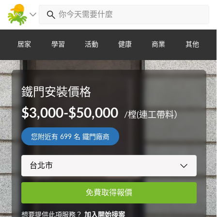
居家
學習
活動
健康
商業
其他
鐵門安裝價格
$3,000-$50,000
/樘(連工帶料）
您附近有
699
名 鐵門廠商
免費取得報價
想要提供此項服務？
加入開始接案