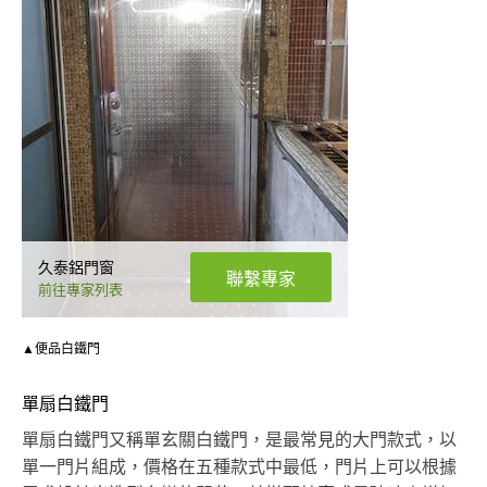
久泰鋁門窗
聯繫專家
前往專家列表
▲便品白鐵門
單扇白鐵門
單扇白鐵門又稱單玄關白鐵門，是最常見的大門款式，以
單一門片組成，價格在五種款式中最低，門片上可以根據