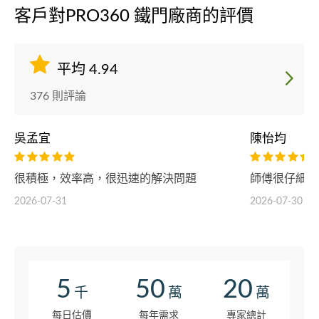
客戶對PRO360 鐵門廠商的評價
平均 4.94
376 則評論
吳孟宜
陳怡均
很積極，效率高，很迅速的解決問題
師傅很仔細檢
2026-07-31
2026-07-30
5
50
20
千
萬
萬
每日估價
每年需求
專家總計