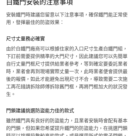
白鐵門安裝的注意事項
安裝鐵門時建議您留意以下注意事項，確保鐵門能正常使
用，發揮最佳的防盜效果：
尺寸丈量務必確實
由於白鐵門廠商可以根據住家的入口尺寸生產白鐵門組，
下訂前需要提供精準的大門尺寸，因此建議您可以先簡單
自行丈量門框尺寸提供給業者參考，等到確定要委託業者
時，業者會再到現場實際丈量一次，此時業者便會提供最
後的報價，如此才能避免出現尺寸不合，導致需要二次施
工再花錢請拆除師傅拆除舊門框，再將門框加大的狀況發
生。
門鎖建議挑選防盜能力佳的款式
雖然鐵門具有良好的防盜能力，且業者安裝時會配有基本
的門鎖，但如果您希望提升鐵門的防盜能力，在挑選門鎖
時可以挑選段數較高的款式，或是選用新式的電子門鎖，