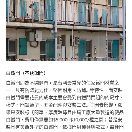
白鐵門（不銹鋼門）
白鐵門即為不鏽鋼門，是台灣最常見的住家鐵門材質之
一，具有防盜能力佳、堅固耐用、防鏽…等特性，而安裝
白鐵門需要花費的成本主要會受到白鐵門門組的的尺寸、
樣式、門鎖類型、五金配件與安裝工法…等因素影響，如
果是安裝樣式簡單、厚度較薄且由鐵工廠大量製造的便品
白鐵門，費用僅需要約$5,000~$10,000/樘之間；若是安
裝具有美觀外型的白鐵門，依據門組種類與款式，每樘門