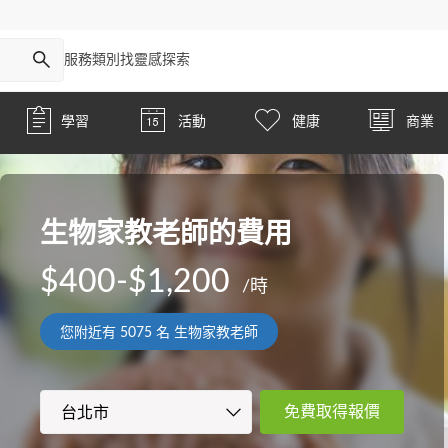
服務類別
找靈感
探索
學習
活動
健康
商業
生物家教老師的費用
$400-$1,200
/時
您附近有
5075
名 生物家教老師
免費取得報價