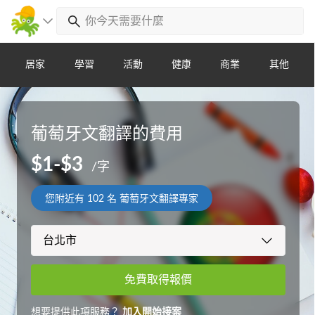
居家
學習
活動
健康
商業
其他
葡萄牙文翻譯的費用
$1-$3
/字
您附近有
102
名 葡萄牙文翻譯專家
免費取得報價
想要提供此項服務？
加入開始接案