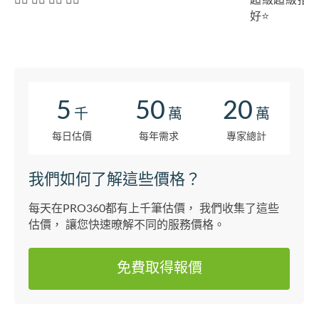
👍🏻 👍🏻 👍🏻 👍🏻
超級超級推
好⭐️
5
50
20
千
萬
萬
每日估價
每年需求
專家總計
我們如何了解這些價格？
每天在PRO360都有上千筆估價， 我們收集了這些
估價， 讓您快速暸解不同的服務價格。
免費取得報價