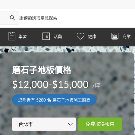
服務類別
找靈感
探索
學習
活動
健康
商業
磨石子地板價格
$12,000-$15,000
/坪
您附近有
5280
名 磨石子地板施工廠商
免費取得報價