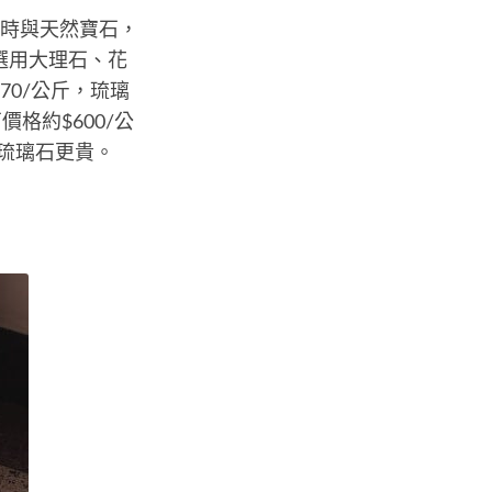
璃時與天然寶石，
若選用大理石、花
70/公斤，琉璃
格約$600/公
與琉璃石更貴。