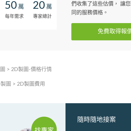
50
20
們收集了這些估價， 讓
萬
萬
同的服務價格。
每年需求
專家總計
免費取得報
製圖
>
2D製圖-價格行情
D製圖
>
2D製圖費用
隨時隨地接案