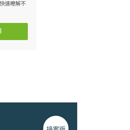
您快速暸解不
價