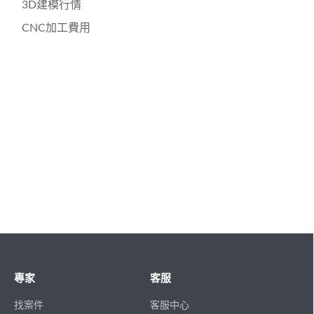
3D建模行情
CNC加工費用
專家
客服
找案件
客服中心