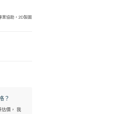
專業協助，2D製圖
格？
筆估價， 我