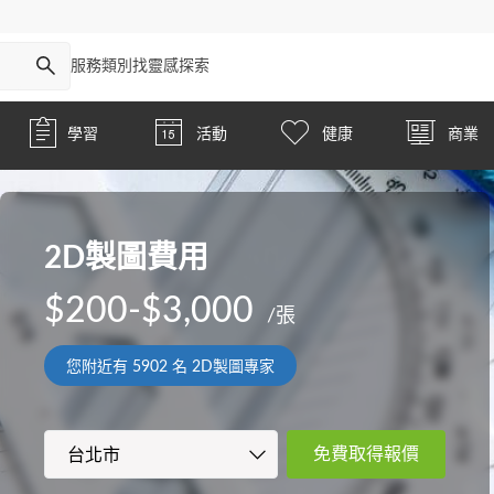
服務類別
找靈感
探索
學習
活動
健康
商業
2D製圖費用
$200-$3,000
/張
您附近有
5902
名 2D製圖專家
免費取得報價