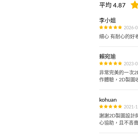
平均 4.87
李小姐
2026-0
細心 有耐心的好
賴宛瑜
2023-0
非常完美的一次
作體驗，2D製圖
kohuan
2021-1
謝謝2D製圖設計
心協助，且不吝嗇