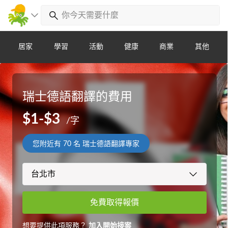
居家
學習
活動
健康
商業
其他
瑞士德語翻譯的費用
$1-$3
/字
您附近有
70
名 瑞士德語翻譯專家
免費取得報價
想要提供此項服務？
加入開始接案