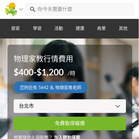
居家
學習
活動
健康
商業
其他
物理家教行情費用
$400-$1,200
/時
您附近有
5642
名 物理家教老師
免費取得報價
想要提供此項服務？
加入開始接案