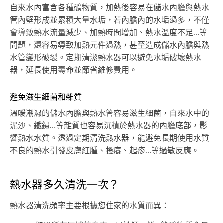
自來水內富含各種礦物質，加熱後容易在儲水內膽與熱水
管內壁形成並累積大量水垢，若內膽內的水垢過多，不僅
會導致熱水流量減少、加熱時間增加、熱水溫度不足…等
問題，還容易導致加熱元件過熱，甚至造成儲水內膽與熱
水管變形破裂。定期清潔熱水器可以避免水垢破壞熱水
器，延長使用壽命並節省維修費用。
避免滋生細菌和雜質
溫暖潮濕的儲水內膽與熱水管容易滋生細菌，自來水中的
泥沙、鐵鏽…等雜質也容易沉積於熱水器的內膽底部，影
響熱水水質。透過定期清洗熱水器，能避免長期使用水質
不良的熱水引發皮膚紅腫、搔癢、起疹…等過敏反應。
熱水器多久清洗一次？
熱水器清洗頻率主要根據您住家的水質而異：