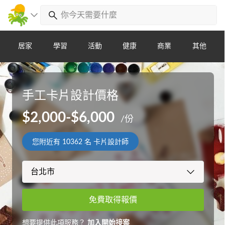
居家
學習
活動
健康
商業
其他
手工卡片設計價格
$2,000-$6,000
/份
您附近有
10362
名 卡片設計師
免費取得報價
想要提供此項服務？
加入開始接案