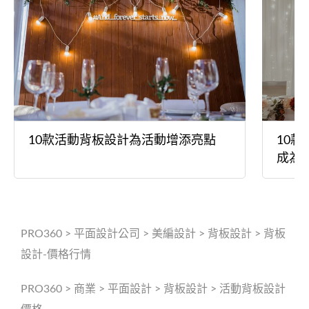
10款活動背板設計為活動增添亮點
10
成為
PRO360
>
平面設計公司
>
美編設計
>
背板設計
>
背板
設計-價格行情
PRO360
>
商業
>
平面設計
>
背板設計
>
活動背板設計