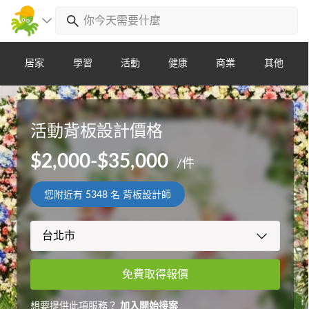
居家
學習
活動
健康
商業
其他
活動背板設計價格
$2,000-$35,000
/件
您附近有
5348
名 背板設計師
免費取得報價
想要提供此項服務？
加入開始接案