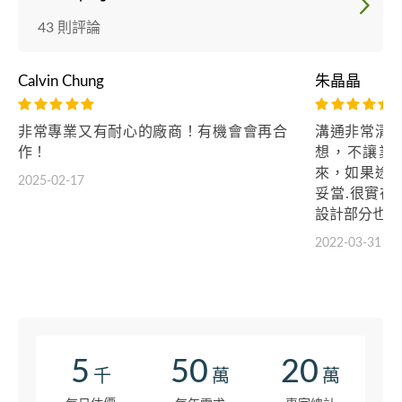
43 則評論
Calvin Chung
朱晶晶
非常專業又有耐心的廠商！有機會會再合
溝通非常清
作！
想，不讓業
來，如果途
2025-02-17
妥當.很實在
設計部分也非
2022-03-31
5
50
20
千
萬
萬