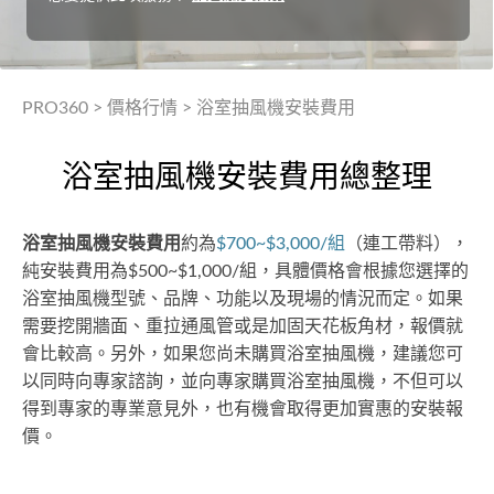
PRO360
>
價格行情
>
浴室抽風機安裝費用
浴室抽風機安裝費用總整理
浴室抽風機安裝費用
約為
$700~$3,000/組
（連工帶料），
純安裝費用為$500~$1,000/組，具體價格會根據您選擇的
浴室抽風機型號、品牌、功能以及現場的情況而定。如果
需要挖開牆面、重拉通風管或是加固天花板角材，報價就
會比較高。另外，如果您尚未購買浴室抽風機，建議您可
以同時向專家諮詢，並向專家購買浴室抽風機，不但可以
得到專家的專業意見外，也有機會取得更加實惠的安裝報
價。