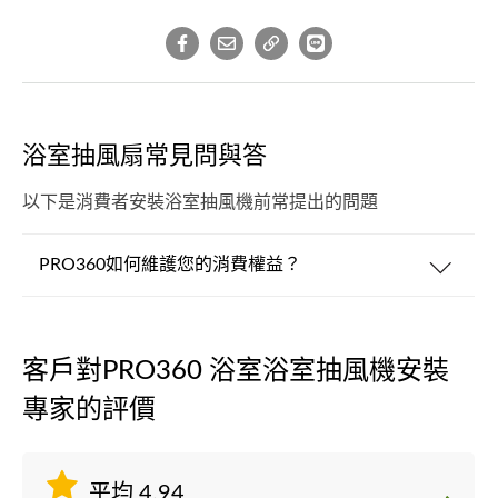
浴室抽風扇常見問與答
以下是消費者安裝浴室抽風機前常提出的問題
PRO360如何維護您的消費權益？
客戶對PRO360 浴室浴室抽風機安裝
專家的評價
平均 4.94