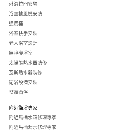
淋浴拉門安裝
浴室抽風機安裝
通馬桶
浴室扶手安裝
老人浴室設計
無障礙浴室
太陽能熱水器裝修
瓦斯熱水器裝修
衛浴設備安裝
整體衛浴
附近衛浴專家
附近馬桶水箱修理專家
附近馬桶漏水修理專家