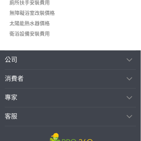
廁所扶手安裝費用
無障礙浴室改裝價格
太陽能熱水器價格
衛浴設備安裝費用
公司
繼續完成
消費者
找專家(0)
買服務(0)
專家
客服