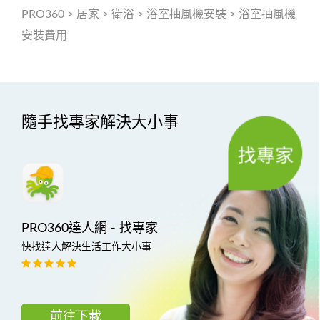
PRO360
>
居家
>
衛浴
>
浴室抽風機安裝
>
浴室抽風機
安裝費用
隨手找專家解決大小事
PRO360達人網 - 找專家
快找達人解決生活工作大小事
前往下載