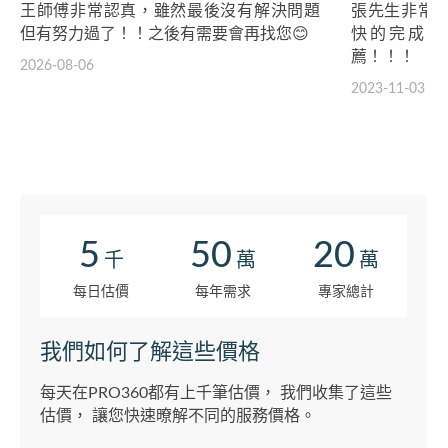
王師傅非常認真，雖然最後沒有解決問題
張先生非常
但有努力過了！！之後有需要會再找您😊
快的完成安
薦！！！
2026-08-06
2023-11-03
5
50
20
千
萬
萬
每日估價
每年需求
專家總計
我們如何了解這些價格
每天在PRO360都有上千筆估價， 我們收集了這些
估價， 讓您快速暸解不同的服務價格。