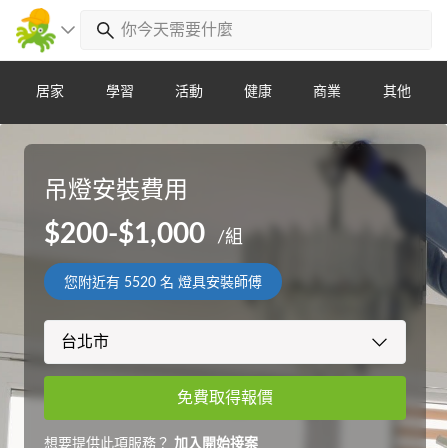
居家
學習
活動
健康
商業
其他
吊燈安裝費用
$200-$1,000
/組
您附近有
5520
名 燈具安裝師傅
免費取得報價
想要提供此項服務？
加入開始接案