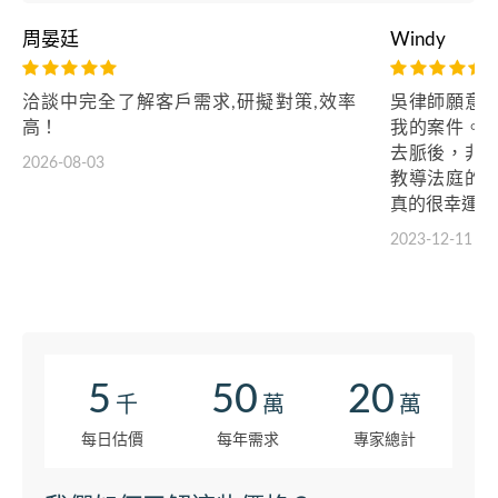
周晏廷
Windy
洽談中完全了解客戶需求,研擬對策,效率
吳律師願意
高！
我的案件。
去脈後，非
2026-08-03
教導法庭的
真的很幸運。
2023-12-11
5
50
20
千
萬
萬
每日估價
每年需求
專家總計