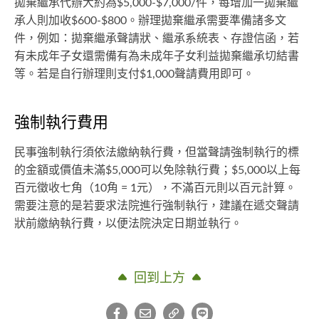
拋棄繼承代辦大約為$5,000-$7,000/件，每增加一拋棄繼
承人則加收$600-$800。辦理拋棄繼承需要準備諸多文
件，例如：拋棄繼承聲請狀、繼承系統表、存證信函，若
有未成年子女還需備有為未成年子女利益拋棄繼承切結書
等。若是自行辦理則支付$1,000聲請費用即可。
強制執行費用
民事強制執行須依法繳納執行費，但當聲請強制執行的標
的金額或價值未滿$5,000可以免除執行費；$5,000以上每
百元徵收七角（10角 = 1元），不滿百元則以百元計算。
需要注意的是若要求法院進行強制執行，建議在遞交聲請
狀前繳納執行費，以便法院決定日期並執行。
回到上方