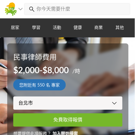
居家
學習
活動
健康
商業
其他
民事律師費用
$2,000-$8,000
/時
您附近有
550
名 專家
免費取得報價
想要提供此項服務？
加入開始接案