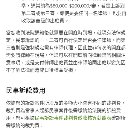
準，通常約為$80,000-$200,000/審，若是上訴到
第二審或第三審，即使是委任同一名律師，也要再
收取該審級的出庭費。
當您收到法院通知後就需要在開庭時到場，就現有法律規
定，民事訴訟的一、二審可自行決定是否委任律師，而第
三審則是強制規定需有律師代理，因此並非每次的開庭都
需要請律師在現場，但您可以在開庭前向律師諮詢相關注
意事項，或是支付律師出庭費並由律師陪同出庭以避免因
不了解法律而造成日後權益受損。
民事訴訟費用
依據您的訴訟案件所涉及的金額大小會有不同的裁判費，
裁判費為當事人起訴民事案件後需繳納給法院的訴訟費
用，您可根據
民事訴訟事件裁判費徵收核算對照表
確認所
需繳納的裁判費：