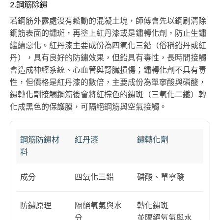
2.鋼筋除鏽
若鋼筋外露處沒有鬆動的混凝土塊，師傅會先以鋼刷清除
鋼筋表面的鏽斑，再塗上紅丹漆或是鏽轉化劑，防止生鏽
繼續惡化。紅丹漆主要成份為四氧化三鉛（俗稱鉛丹或紅
丹），具有良好的防鏽效果，但鉛具有毒性，長時間接觸
會造成神經系統、心血管與腎臟損傷；鏽轉化劑不具有毒
性，但價格是紅丹漆的數倍，主要成份為單寧酸與磷酸，
鏽轉化劑接觸鋼筋後會將紅棕色的鏽斑（三氧化二鐵）轉
化成黑色的保護膜，可隔絕鋼筋與空氣接觸。
鋼筋防鏽材
紅丹漆
鏽轉化劑
料
成分
四氧化三鉛
磷酸、單寧酸
防鏽原理
隔絕氧氣與水
轉化鏽斑
分
並隔絕氧氣與水