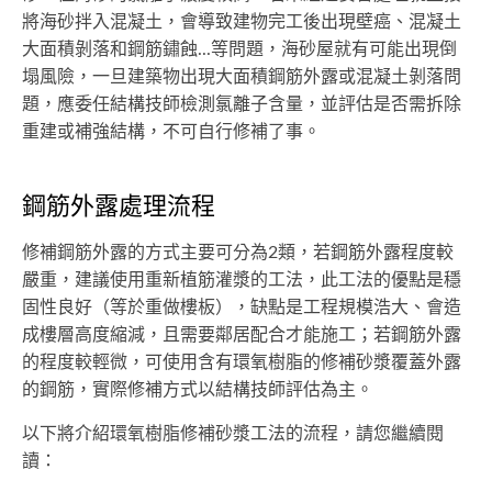
將海砂拌入混凝土，會導致建物完工後出現壁癌、混凝土
大面積剝落和鋼筋鏽蝕...等問題，海砂屋就有可能出現倒
塌風險，一旦建築物出現大面積鋼筋外露或混凝土剝落問
題，應委任結構技師檢測氯離子含量，並評估是否需拆除
重建或補強結構，不可自行修補了事。
鋼筋外露處理流程
修補鋼筋外露的方式主要可分為2類，若鋼筋外露程度較
嚴重，建議使用重新植筋灌漿的工法，此工法的優點是穩
固性良好（等於重做樓板），缺點是工程規模浩大、會造
成樓層高度縮減，且需要鄰居配合才能施工；若鋼筋外露
的程度較輕微，可使用含有環氧樹脂的修補砂漿覆蓋外露
的鋼筋，實際修補方式以結構技師評估為主。
以下將介紹環氧樹脂修補砂漿工法的流程，請您繼續閱
讀：