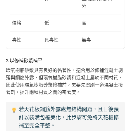
分
價格
低
高
毒性
具毒性
無毒
3.以修補砂漿補平
環氧樹脂砂漿具有良好的黏著性，適合用於修補混凝土剝
落與鋼筋外露，但環氧樹脂砂漿和混凝土屬於不同材質，
因此使用環氧樹脂砂漿修補前，需要先塗刷一道混凝土接
著劑，提升兩種材質之間的密著度。
若天花板鋼筋外露處無結構問題，且日後預
計以裝潢包覆美化，此步驟可免將天花板修
補至完全平整。