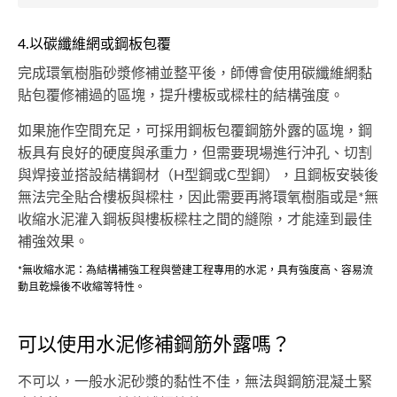
4.以碳纖維網或鋼板包覆
完成環氧樹脂砂漿修補並整平後，師傅會使用碳纖維網黏
貼包覆修補過的區塊，提升樓板或樑柱的結構強度。
如果施作空間充足，可採用鋼板包覆鋼筋外露的區塊，鋼
板具有良好的硬度與承重力，但需要現場進行沖孔、切割
與焊接並搭設結構鋼材（H型鋼或C型鋼），且鋼板安裝後
無法完全貼合樓板與樑柱，因此需要再將環氧樹脂或是*無
收縮水泥灌入鋼板與樓板樑柱之間的縫隙，才能達到最佳
補強效果。
*無收縮水泥：為結構補強工程與營建工程專用的水泥，具有強度高、容易流
動且乾燥後不收縮等特性。
可以使用水泥修補鋼筋外露嗎？
不可以，一般水泥砂漿的黏性不佳，無法與鋼筋混凝土緊