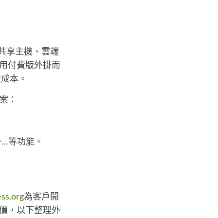
是
共享主機、雲端
用付費版外掛而
護成本。
案：
掛…等功能。
ss.org
為客戶開
價，以下整理外