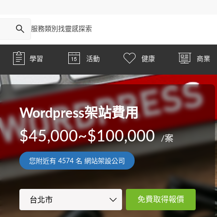
服務類別
找靈感
探索
學習
活動
健康
商業
Wordpress架站費用
$45,000~$100,000
/案
您附近有
4574
名 網站架設公司
免費取得報價