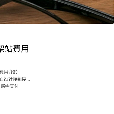
s架站費用
架站費用介於
頁面設計複雜度…
，還需支付