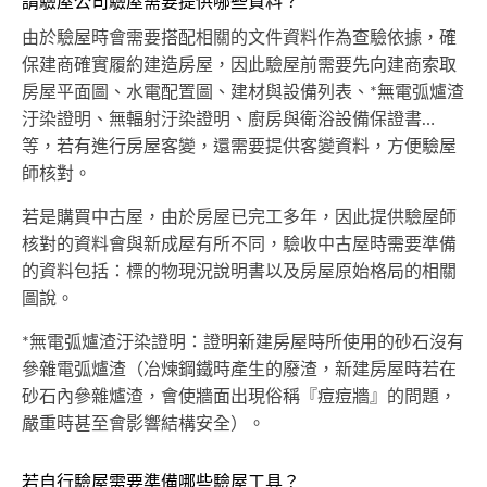
請驗屋公司驗屋需要提供哪些資料？
由於驗屋時會需要搭配相關的文件資料作為查驗依據，確
保建商確實履約建造房屋，因此驗屋前需要先向建商索取
房屋平面圖、水電配置圖、建材與設備列表、*無電弧爐渣
汙染證明、無輻射汙染證明、廚房與衛浴設備保證書…
等，若有進行房屋客變，還需要提供客變資料，方便驗屋
師核對。
若是購買中古屋，由於房屋已完工多年，因此提供驗屋師
核對的資料會與新成屋有所不同，驗收中古屋時需要準備
的資料包括：標的物現況說明書以及房屋原始格局的相關
圖說。
*無電弧爐渣汙染證明：證明新建房屋時所使用的砂石沒有
參雜電弧爐渣（冶煉鋼鐵時產生的廢渣，新建房屋時若在
砂石內參雜爐渣，會使牆面出現俗稱『痘痘牆』的問題，
嚴重時甚至會影響結構安全）。
若自行驗屋需要準備哪些驗屋工具？