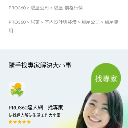
PRO360
>
驗屋公司
>
驗屋-價格行情
PRO360
>
居家
>
室內設計與裝潢
>
驗屋公司
>
驗屋費
用
隨手找專家解決大小事
PRO360達人網 - 找專家
快找達人解決生活工作大小事