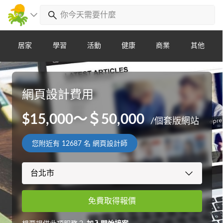
居家
學習
活動
健康
商業
其他
網頁設計費用
$15,000～＄50,000
/個套版網站
您附近有
12687
名 網頁設計師
免費取得報價