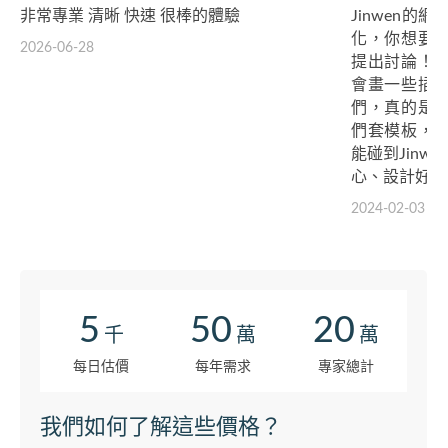
非常專業 清晰 快速 很棒的體驗
Jinwen
化，你想要
2026-06-28
提出討論！重
會畫一些插
們，真的是救
們套模板，
能碰到Jinw
心、設計好看
2024-02-03
5
50
20
千
萬
萬
每日估價
每年需求
專家總計
我們如何了解這些價格？