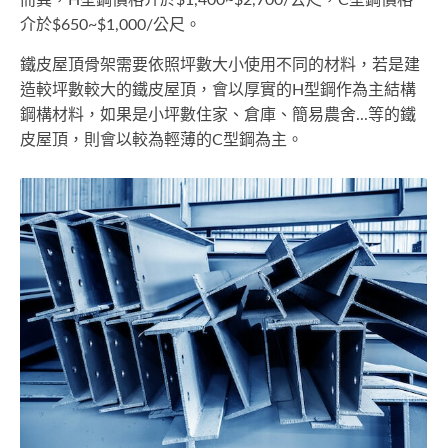
而異，H型鋼價格介於$1,400~$2,700/公尺，C型鋼價格
介於$650~$1,000/公尺。
鐵皮屋頂骨架需要依照坪數大小使用不同的材料，若是建
造較坪數較大的鐵皮屋頂，會以厚實的H型鋼作為主結構
鋼構材料，如果是小坪數住家、倉庫、簡易農舍...等的鐵
皮屋頂，則會以較為輕薄的C型鋼為主。