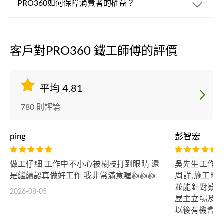
PRO360如何保障消費者的權益？
客戶對PRO360 鐵工師傅的評價
平均 4.81
780 則評論
ping
彭智宏
做工仔細 工作中不小心被樹枝打到眼睛 還
吳先生工作經
是繼續認真做好工作 我非常滿意喔👍👍👍
周詳,施工時
並能針對疑難
2026-08-05
屋主立場及權
以後有機會還