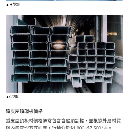
▲Ｈ型鋼
▲C型鋼
鐵皮屋頂鋼板價格
鐵皮屋頂板材價格通常包含含屋頂副樑，並根據外層材質
與內層處理方式而異，行情介於$1,800~$7,500/坪。