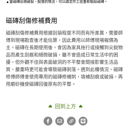
▲當磁磚出現破裂、脫落的情況，可以請泥作工班重新黏貼磁磚。
磁磚刮傷修補費用
磁磚刮傷修補費用根據刮損程度不同而有所差異，需要師
傅到現場勘查後才能估算，因此費用以師傅現場報價為
主。磁磚在長期使用後，會因為家具拖行或接觸到尖銳物
品而產生刮痕和細微破損，雖不會造成日常生活中的困
擾，但外觀不佳與表面破洞的不平整會間接影響生活品
質，嚴重時更可能會導致磁磚剝落。遇到此種情況，磁磚
修傅師傅會使用專用的磁磚修補劑，填補刮痕或破損，再
用磨砂機使磁磚回復原有的平整。
回到上方