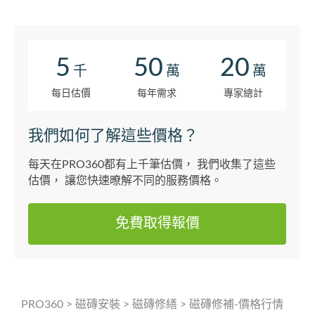
5
50
20
千
萬
萬
每日估價
每年需求
專家總計
我們如何了解這些價格？
每天在PRO360都有上千筆估價， 我們收集了這些
估價， 讓您快速暸解不同的服務價格。
免費取得報價
PRO360
>
磁磚安裝
>
磁磚修繕
>
磁磚修補-價格行情