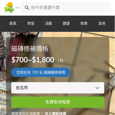
居家
學習
活動
健康
商業
其他
磁磚修補價格
$700~$1,800
/片
您附近有
720
名 磁磚維修師傅
免費取得報價
想要提供此項服務？
加入開始接案