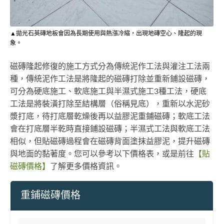
▲拋光石英磚地板會因為長期使用與熱漲冷縮，出現地磚空心、隆起的現
象。
磁磚隆起修復的施工方式分為傳統泥作工法與灌注工法兩
種，傳統泥作工法是將隆起的磁磚打除並重新鋪設磁磚，
可分為硬底施工、軟底施工與半濕式施工3種工法，硬底
工法是將裝潢打除至結構層（俗稱見底），重新以水泥砂
漿打底，待打底層乾燥後再以益膠泥重鋪磁磚；軟底工法
會在打底層半乾時直接鋪設磁磚；半濕式工法與軟底工法
相似，但貼磁磚過程會在磁磚背面塗抹益膠泥，提升磁磚
與地面的黏著度。您可以參考以下價格表，或是前往
【貼
磁磚價格】
了解更多價格資訊。
重鋪磁磚價格