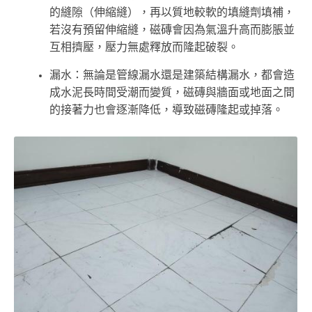
的縫隙（伸縮縫），再以質地較軟的填縫劑填補，
若沒有預留伸縮縫，磁磚會因為氣溫升高而膨脹並
互相擠壓，壓力無處釋放而隆起破裂。
漏水：無論是管線漏水還是建築結構漏水，都會造
成水泥長時間受潮而變質，磁磚與牆面或地面之間
的接著力也會逐漸降低，導致磁磚隆起或掉落。