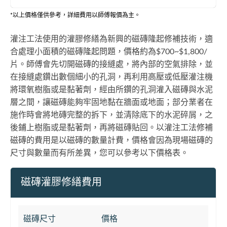
*以上價格僅供參考，詳細費用以師傅報價為主。
灌注工法使用的灌膠修繕為新興的磁磚隆起修補技術，適
合處理小面積的磁磚隆起問題，價格約為$700~$1,800/
片。師傅會先切開磁磚的接縫處，將內部的空氣排除，並
在接縫處鑽出數個細小的孔洞，再利用高壓或低壓灌注機
將環氧樹脂或是黏著劑，經由所鑽的孔洞灌入磁磚與水泥
層之間，讓磁磚能夠牢固地黏在牆面或地面；部分業者在
施作時會將地磚完整的拆下，並清除底下的水泥碎屑，之
後鋪上樹脂或是黏著劑，再將磁磚貼回。以灌注工法修補
磁磚的費用是以磁磚的數量計費，價格會因為現場磁磚的
尺寸與數量而有所差異，您可以參考以下價格表。
磁磚灌膠修繕費用
磁磚尺寸
價格