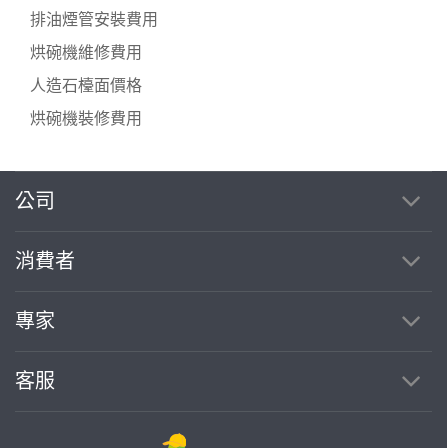
排油煙管安裝費用
烘碗機維修費用
人造石檯面價格
烘碗機裝修費用
公司
繼續完成
消費者
找專家(0)
買服務(0)
專家
客服