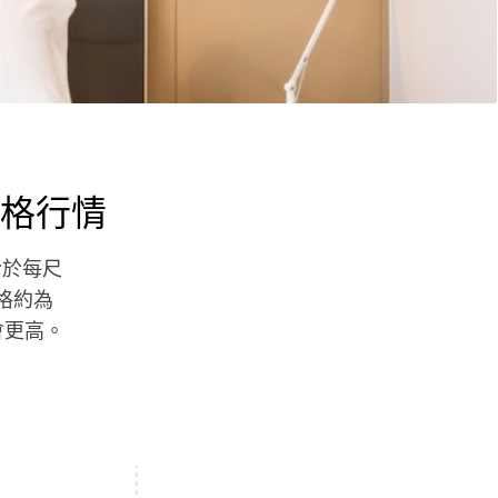
格行情
介於每尺
價格約為
會更高。