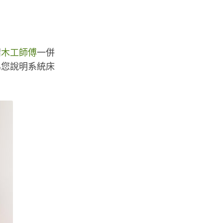
請
木工師傅
一併
為您說明系統床