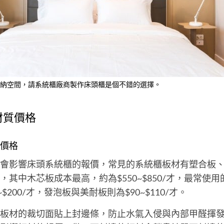
納空間，請系統櫃廠商製作床頭櫃是個不錯的選擇。
材質價格
價格
會影響床頭系統櫃的報價，常見的系統櫃板材有塑合板
，其中木芯板成本最高，約為$550~$850/才，最常使
$200/才，發泡板與美耐板則為$90~$110/才。
板材的裁切面貼上封邊條，防止水氣入侵與內部甲醛揮