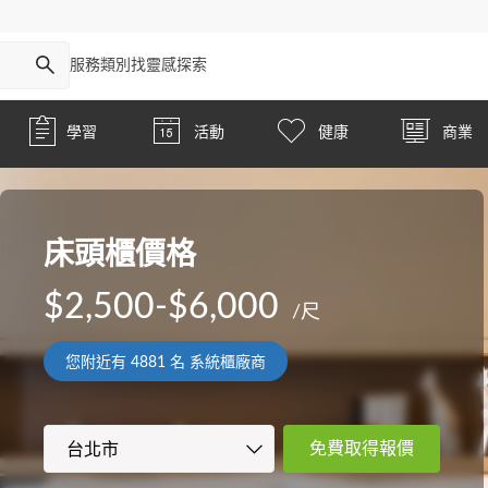
服務類別
找靈感
探索
學習
活動
健康
商業
床頭櫃價格
$2,500-$6,000
/尺
您附近有
4881
名 系統櫃廠商
免費取得報價