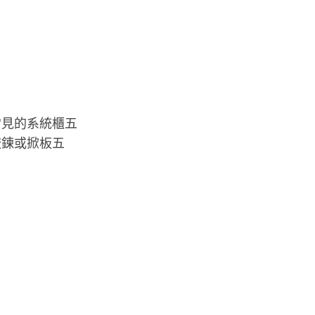
常見的系統櫃五
絞鍊或掀板五