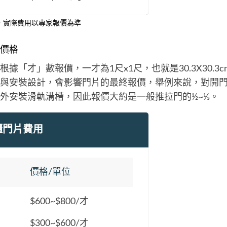
，實際費用以專家報價為準
價格
據「才」數報價，一才為1尺x1尺，也就是30.3X30.3
與安裝設計，會影響門片的最終報價，舉例來說，對開
外安裝滑軌溝槽，因此報價大約是一般推拉門的½~⅓。
櫃門片費用
價格/單位
$600~$800/才
$300~$600/才