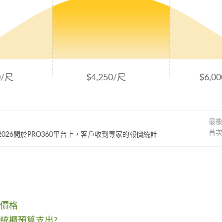
0/尺
$4,250/尺
$6,0
最
首
~ 2026間於PRO360平台上，客戶收到專家的報價統計
價格
統櫃預算支出?