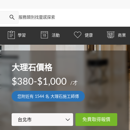
服務類別
找靈感
探索
學習
活動
健康
商業
大理石價格
$380-$1,000
/才
您附近有
1544
名 大理石施工師傅
免費取得報價