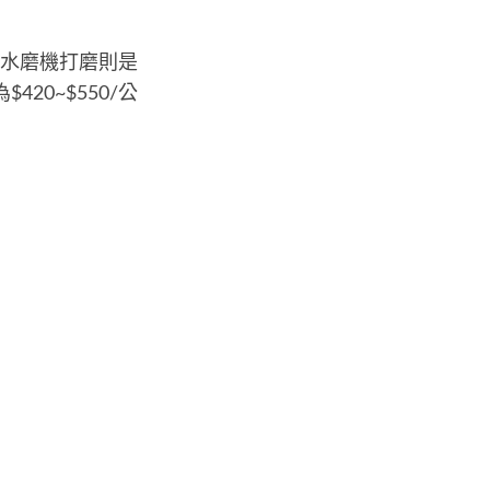
與水磨機打磨則是
20~$550/公