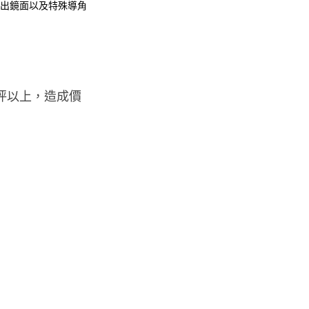
出鏡面以及特殊導角
0/坪以上，造成價