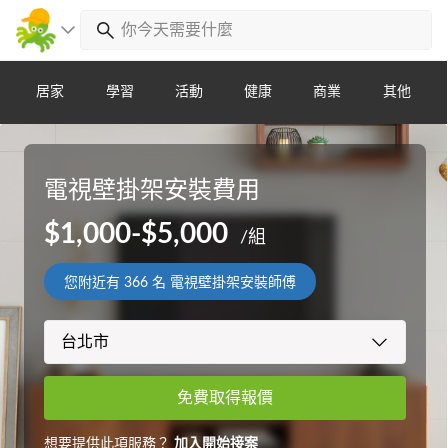
居家
學習
活動
健康
商業
其他
電視壁掛架安裝費用
$1,000-$5,000
/組
您附近有
366
名 電視壁掛架安裝師傅
免費取得報價
想要提供此項服務？
加入開始接案