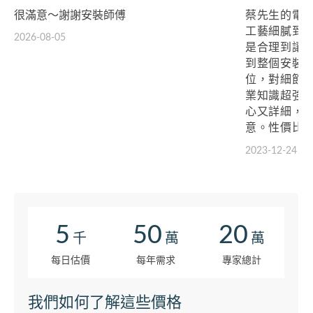
很滿意～謝謝安裝師傅
蔡先生的電
工藝細膩到
2026-08-05
是合理到讓
到整個安裝
位，對細節
業知識超強
心又詳細，
意。性價比
先生的服務，
2023-12-24
5
50
20
千
萬
萬
每日估價
每年需求
專家總計
我們如何了解這些價格