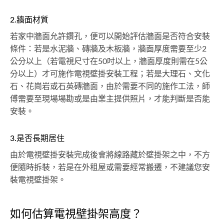
2.牆面材質
若家中牆面允許鑽孔，便可以開始評估牆面是否符合安裝
條件：若是水泥牆、磚牆及木板牆，牆面厚度需要至少2
公分以上（若電視尺寸在50吋以上，牆面厚度則需在5公
分以上）才可施作電視壁掛安裝工程；若是大理石、文化
石、花崗岩或石英磚牆面，由於需要不同的施作工法，師
傅需要至現場場勘或是由業主提供照片，才能判斷是否能
安裝。
3.是否長期居住
由於電視壁掛安裝完成後會將線路藏於壁掛架之中，不方
便隨時拆裝，若是在外租屋或需要經常搬遷，不建議您安
裝電視壁掛架。
如何估算電視壁掛架高度？