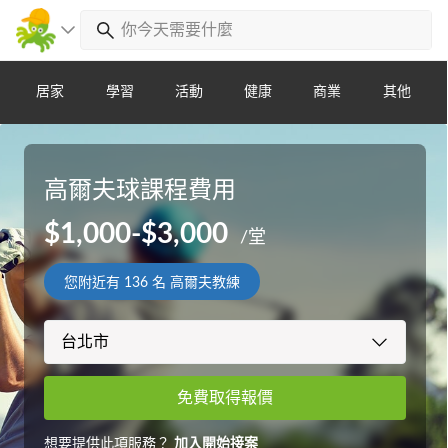
居家
學習
活動
健康
商業
其他
高爾夫球課程費用
$1,000-$3,000
/堂
您附近有
136
名 高爾夫教練
免費取得報價
想要提供此項服務？
加入開始接案