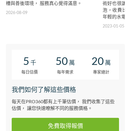
槽與善後環境， 服務真心覺得滿意。
術好也很謙虛
泡，收費比
2026-08-09
年輕的水電好
2023-01-05
5
50
20
千
萬
萬
每日估價
每年需求
專家總計
我們如何了解這些價格
每天在PRO360都有上千筆估價， 我們收集了這些
估價， 讓您快速暸解不同的服務價格。
免費取得報價