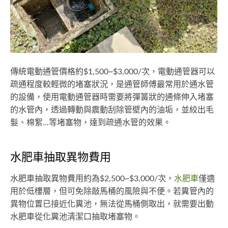
傳統電動通管價格約$1,500~$3,000/次，電動通管器可以
疏通程度較輕微的堵塞狀況，是通管師傅最常用於通水管
的設備，使用電動通管器時需要將彈簧狀的通條伸入堵塞
的水管內，透過轉動與震動刮除管壁內的油垢，並絞出毛
髮、棉絮...等堵塞物，達到疏通水管的效果。
水肥車抽取異物費用
水肥車抽取異物費用約為$2,500~$3,000/次，
水肥車
僅適
用於低樓層，但可免除敲馬桶的風險與不便。若糞管內的
異物位置已接近化糞池，無法從馬桶側取出，就需要出動
水肥車從化糞池清潔口抽取堵塞物。