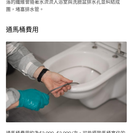
落的纖維會隨著水流流入浴室與洗臉盆排水孔並糾結成
團，堵塞排水管。
通馬桶費用