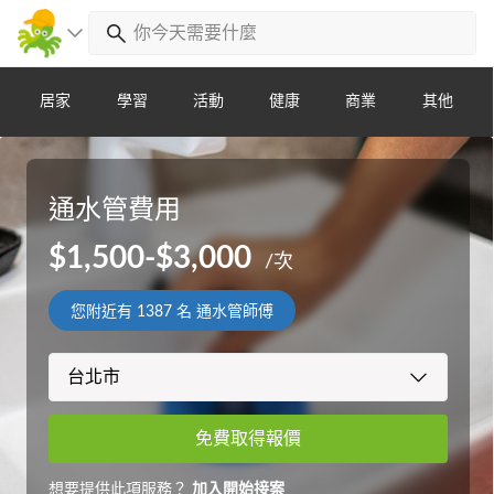
居家
學習
活動
健康
商業
其他
通水管費用
$1,500-$3,000
/次
您附近有
1387
名 通水管師傅
免費取得報價
想要提供此項服務？
加入開始接案