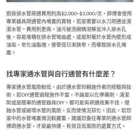
廚房排水管疏通費用約為$2,000~$3,000/次，師傅會使用
專業器具疏通管內堵塞的異物，若是需要以水刀疏通並清
潔水管，費用則更高。油污被洗碗精溶解並沖入排水孔
後，容易堆積在排水管彎曲處，或是附著於水管內壁形成
油垢、皂化油脂塊，使管徑日漸狹窄，而導致排水孔堵
塞。
找專家通水管與自行通管有什麼差？
專家通水管風險較低，由於通水管仰賴施作者的經驗與技
術，若DIY通管過程施作不當，不論是以化學藥劑、清潔
劑或是簡單的通管器具DIY，都可能有疏通效果不佳、侵
蝕水管或破壞水管的風險，反而使情況惡化。因此，若您
家中的水管堵塞情況較嚴重，建議您委任專業的通水管師
傅疏通水管，才是最快速、有效且低風險的處置方式。