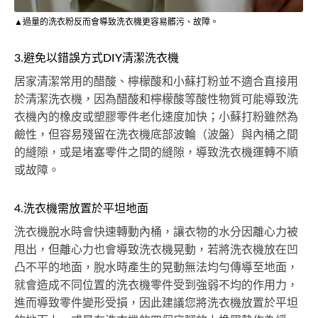
▲過量的洗衣粉反而會導致洗衣機更容易髒污、故障。
3.避免以錯誤方式DIY清潔洗衣機
居家清潔常用的醋酸、檸檬酸和小蘇打粉並不適合直接用
於清潔洗衣機，因為醋酸和檸檬酸等酸性物質可能導致洗
衣機內的橡皮或塑膠零件老化速度加快；小蘇打粉雖然為
鹼性，但容易殘留在洗衣機底部波輪（波盤）與內桶之間
的縫隙，或是堵塞零件之間的縫隙，導致洗衣機運轉不順
或故障。
4.洗衣機需放置於平坦地面
洗衣機脫水時會快速轉動內桶，讓衣物的水分因離心力被
甩出，但離心力也會導致洗衣機晃動，若將洗衣機放在凹
凸不平的地面，脫水時產生的晃動無法均勻傳導至地面，
就會造成不同位置的洗衣機零件受到強弱不均的作用力，
進而導致零件變形受損，因此建議您將洗衣機放置於平坦