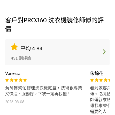
客戶對PRO360 洗衣機裝修師傅的評
價
平均 4.84
431 則評論
Vanessa
朱錦花
黃師傅幫忙修理洗衣機底盤，技術很專業
看到家客戶評
又快速、服務好，下次一定再找他！
傅。 說明洗
師傅就來維修
2026-08-06
傅找來替代
需要的人。