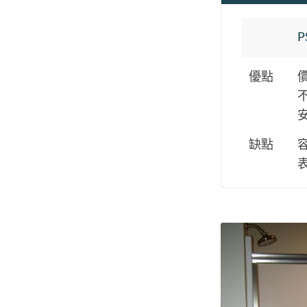
優點
缺點