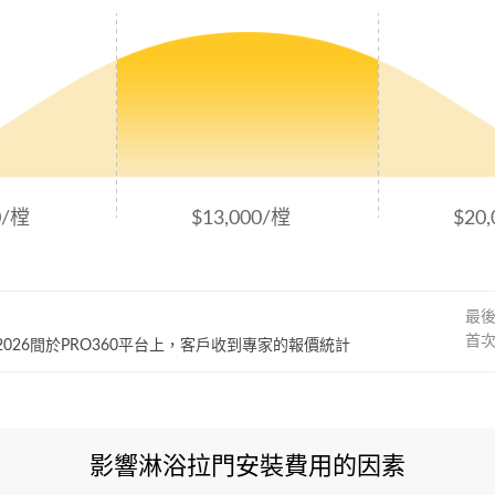
0/樘
$13,000/樘
$20
最
首
~ 2026間於PRO360平台上，客戶收到專家的報價統計
影響淋浴拉門安裝費用的因素