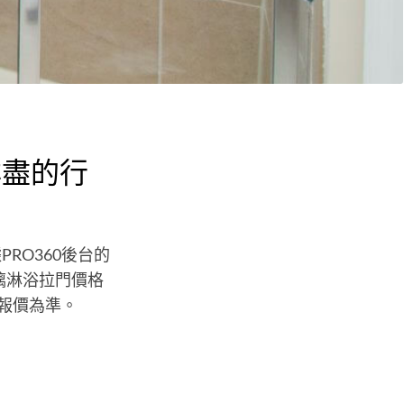
詳盡的行
RO360後台的
玻璃淋浴拉門價格
商報價為準。