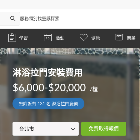
服務類別
找靈感
探索
學習
活動
健康
商業
淋浴拉門安裝費用
$6,000-$20,000
/樘
您附近有
131
名 淋浴拉門廠商
免費取得報價