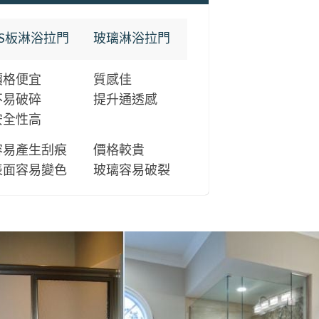
PS板淋浴拉門
玻璃淋浴拉門
價格便宜
質感佳
不易破碎
提升通透感
安全性高
容易產生刮痕
價格較貴
表面容易變色
玻璃容易破裂