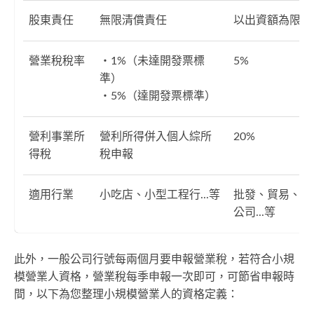
股東責任
無限清償責任
以出資額為限
營業稅稅率
・1%（未達開發票標
5%
準）
・5%（達開發票標準）
營利事業所
營利所得併入個人綜所
20%
得稅
稅申報
適用行業
小吃店、小型工程行...等
批發、貿易、大
公司...等
此外，一般公司行號每兩個月要申報營業稅，若符合小規
模營業人資格，營業稅每季申報一次即可，可節省申報時
間，以下為您整理小規模營業人的資格定義：