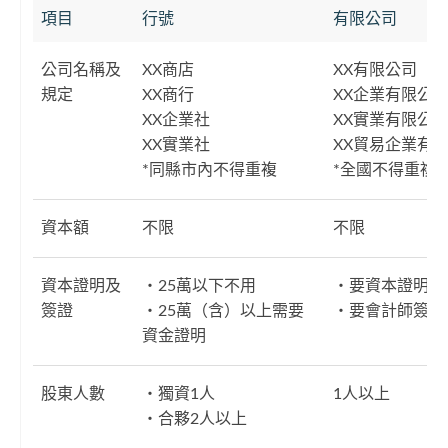
項目
行號
有限公司
公司名稱及
XX商店
XX有限公司
規定
XX商行
XX企業有限公
XX企業社
XX實業有限公
XX實業社
XX貿易企業有
*同縣市內不得重複
*全國不得重複
資本額
不限
不限
資本證明及
・25萬以下不用
・要資本證明
簽證
・25萬（含）以上需要
・要會計師簽證
資金證明
股東人數
・獨資1人
1人以上
・合夥2人以上