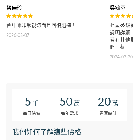
蔡佳玲
吳毓芬
會計師非常親切而且回復迅速！
七星🌟級的
說明詳細、
2026-08-07
若有其他朋
們！👍
2024-03-20
5
50
20
千
萬
萬
每日估價
每年需求
專家總計
我們如何了解這些價格