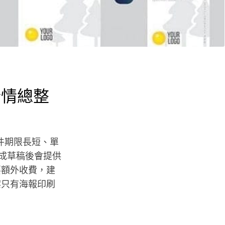
行情總整
交件期限長短、單
完成草稿後會提供
要額外收費，建
案只有海報印刷