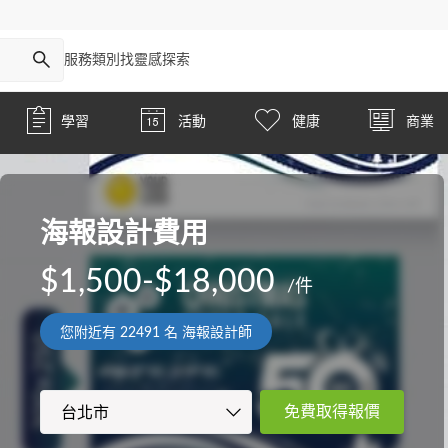
服務類別
找靈感
探索
學習
活動
健康
商業
海報設計費用
$1,500-$18,000
/件
您附近有
22491
名 海報設計師
免費取得報價