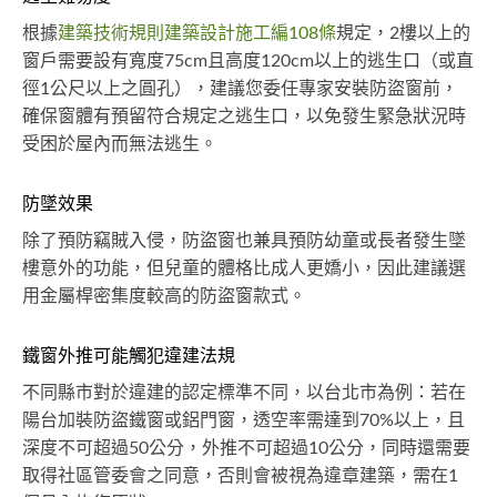
根據
建築技術規則建築設計施工編108條
規定，2樓以上的
窗戶需要設有寬度75cm且高度120cm以上的逃生口（或直
徑1公尺以上之圓孔），建議您委任專家安裝防盜窗前，
確保窗體有預留符合規定之逃生口，以免發生緊急狀況時
受困於屋內而無法逃生。
防墜效果
除了預防竊賊入侵，防盜窗也兼具預防幼童或長者發生墜
樓意外的功能，但兒童的體格比成人更嬌小，因此建議選
用金屬桿密集度較高的防盜窗款式。
鐵窗外推可能觸犯違建法規
不同縣市對於違建的認定標準不同，以台北市為例：若在
陽台加裝防盜鐵窗或鋁門窗，透空率需達到70%以上，且
深度不可超過50公分，外推不可超過10公分，同時還需要
取得社區管委會之同意，否則會被視為違章建築，需在1