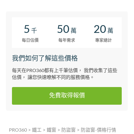
出了很多問題，使得師傅需重新到場丈量
尺寸。整個過程中，詹師傅始終都非常有
耐心，詳細回答我們每一個疑問，也憑藉
專業知識協助我們解決施工上遇到的問題
5
50
20
千
萬
萬
與困難，並陪著我們一次又一次確認施工
方式。 施工當天，詹師傅也讓我留下很深
每日估價
每年需求
專家總計
的印象。師傅不只是...
我們如何了解這些價格
每天在PRO360都有上千筆估價， 我們收集了這些
估價， 讓您快速暸解不同的服務價格。
免費取得報價
PRO360
>
鐵工
>
鐵窗
>
防盜窗
>
防盜窗-價格行情