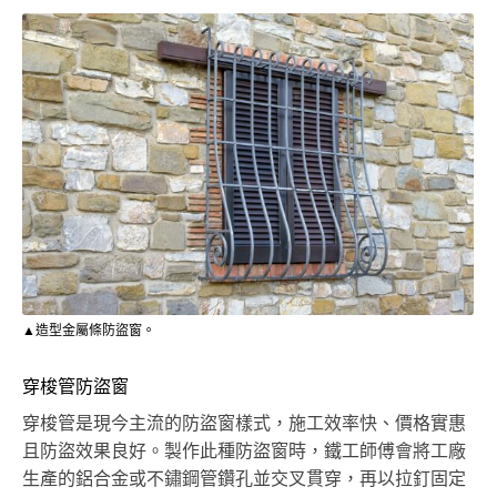
▲造型金屬條防盜窗。
穿梭管防盜窗
穿梭管是現今主流的防盜窗樣式，施工效率快、價格實惠
且防盜效果良好。製作此種防盜窗時，鐵工師傅會將工廠
生產的鋁合金或不鏽鋼管鑽孔並交叉貫穿，再以拉釘固定