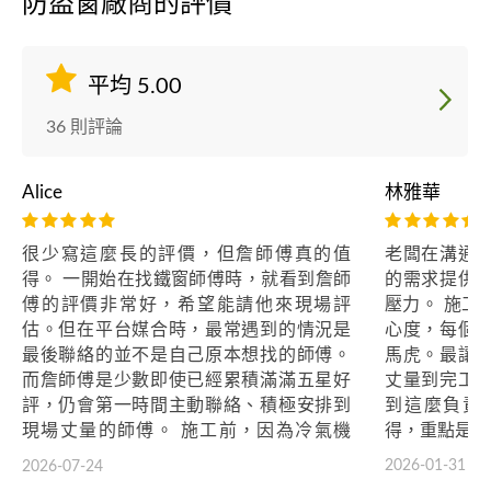
防盜窗廠商的評價
平均 5.00
36 則評論
Alice
林雅華
很少寫這麼長的評價，但詹師傅真的值
老闆在溝通
得。 一開始在找鐵窗師傅時，就看到詹師
的需求提供
傅的評價非常好，希望能請他來現場評
壓力。 施工
估。但在平台媒合時，最常遇到的情況是
心度，每個
最後聯絡的並不是自己原本想找的師傅。
馬虎。最讓
而詹師傅是少數即使已經累積滿滿五星好
丈量到完工
評，仍會第一時間主動聯絡、積極安排到
到這麼負責
現場丈量的師傅。 施工前，因為冷氣機
得，重點是價
型、冷氣位置以及頂樓防水工程等因素，
2026-01-31
2026-07-24
多次變更施工內容，加上我們前前後後提