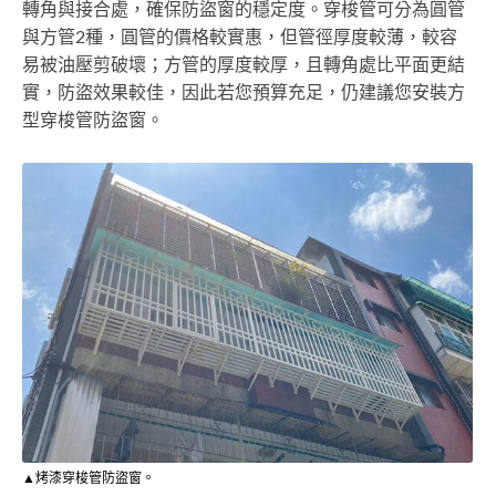
轉角與接合處，確保防盜窗的穩定度。穿梭管可分為圓管
與方管2種，圓管的價格較實惠，但管徑厚度較薄，較容
易被油壓剪破壞；方管的厚度較厚，且轉角處比平面更結
實，防盜效果較佳，因此若您預算充足，仍建議您安裝方
型穿梭管防盜窗。
▲烤漆穿梭管防盜窗。