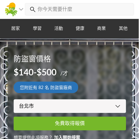
居家
學習
活動
健康
商業
其他
防盜窗價格
$140-$500
/才
您附近有
82
名 防盜窗廠商
免費取得報價
想要提供此項服務？
加入開始接案