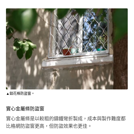
▲鋁花格防盜窗。
實心金屬條防盜窗
實心金屬條是以較粗的鑄鐵彎折製成，成本與製作難度都
比格網防盜窗更高，但防盜效果也更佳。