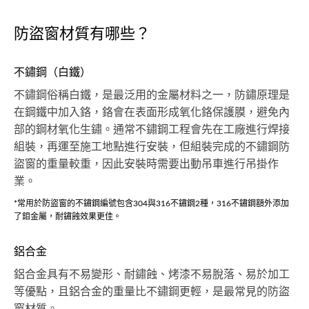
防盜窗材質有哪些？
不鏽鋼（白鐵）
不鏽鋼俗稱白鐵，是最泛用的金屬材料之一，防鏽原理是
在鋼鐵中加入鉻，鉻會在表面形成氧化鉻保護膜，避免內
部的鋼材氧化生鏽。通常不鏽鋼工程會先在工廠進行焊接
組裝，再運至施工地點進行安裝，但組裝完成的不鏽鋼防
盜窗的重量較重，因此安裝時需要出動吊車進行吊掛作
業。
*常用於防盜窗的不鏽鋼編號包含304與316不鏽鋼2種，316不鏽鋼額外添加
了鉬金屬，耐鏽蝕效果更佳。
鋁合金
鋁合金具有不易變形、耐鏽蝕、烤漆不易脫落、易於加工
等優點，且鋁合金的重量比不鏽鋼更輕，是最常見的防盜
窗材質。