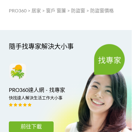
PRO360
>
居家
>
窗戶 窗簾
>
防盜窗
>
防盜窗價格
隨手找專家解決大小事
PRO360達人網 - 找專家
快找達人解決生活工作大小事
前往下載