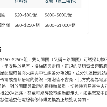
材料費
安裝（連工帶料）
開關
$20~$80/顆
$600~$800/顆
切開關
$80~$250/組
$800~$1,000/組
格
$150~$250/組，雙切開關（又稱三路開關）可透過切換
，常安裝於臥室、樓梯間與走廊。正規的雙切電燈迴路
屋配線時會將火線與中性線各分為2股，並分別連接到2組
帶電或是都帶電的情況下燈泡皆不會亮，此方式稱為電
V迴路，對於開關與電燈的損耗較嚴重，切換時容易產生火
接220V迴路，甚至可能導致電線過載走火，如果您家中
您儘速委任電線裝修師傅更換為正規雙切開關。