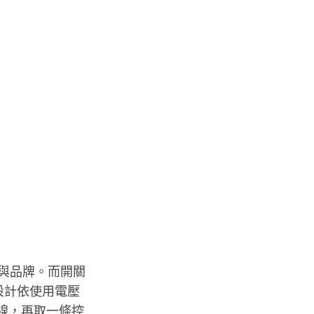
能與品牌。而開關
路設計依使用電壓
火線，再取一條控