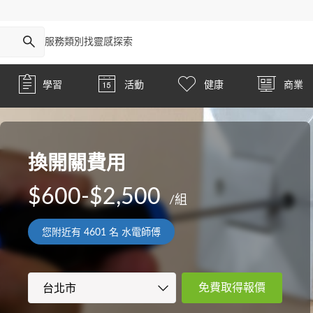
服務類別
找靈感
探索
學習
活動
健康
商業
換開關費用
$600-$2,500
/組
您附近有
4601
名 水電師傅
免費取得報價