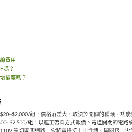
線費用
IY嗎？
增插座嗎？
格
$20~$2,000/組，價格落差大，取決於開關的種類、功
00~$2,500/組，以連工帶料方式報價。電燈開關的電
110V 單切開關迴路」會將電燈接上中性線、開關接上