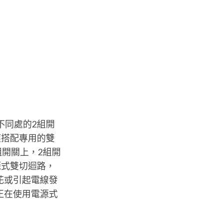
不同處的2組開
應搭配專用的雙
開關上，2組開
源式雙切迴路，
花或引起電線發
正在使用電源式