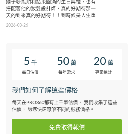
鏈子😄能順利結束圓滿的生日典禮，也有
搭配著他的妝髮設計師，真的好期待那一
天的到來真的好期待！！到時候是人生重
要的轉折點也希望透過這個拍攝機會能更
2026-03-26
加了解自己，未來的某天再回來看這一次
的拍照，心裡一定充滿許多回憶，在暑假
的第一週~時間都能空下來一起來慶祝這場
❤️謝謝你的用心
5
50
20
千
萬
萬
每日估價
每年需求
專家總計
我們如何了解這些價格
每天在PRO360都有上千筆估價， 我們收集了這些
估價， 讓您快速暸解不同的服務價格。
免費取得報價