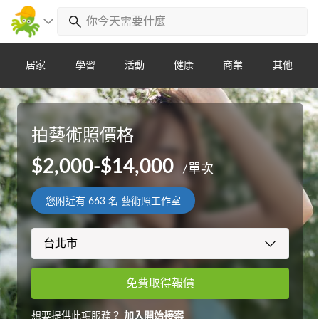
居家
學習
活動
健康
商業
其他
拍藝術照價格
$2,000-$14,000
/單次
您附近有
663
名 藝術照工作室
免費取得報價
想要提供此項服務？
加入開始接案