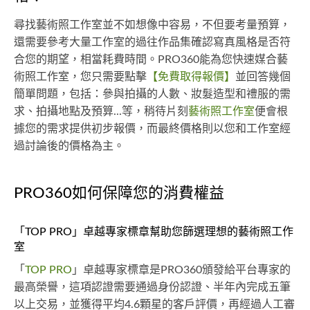
尋找藝術照工作室並不如想像中容易，不但要考量預算，
還需要參考大量工作室的過往作品集確認寫真風格是否符
合您的期望，相當耗費時間。PRO360能為您快速媒合藝
術照工作室，您只需要點擊
【免費取得報價】
並回答幾個
簡單問題，包括：參與拍攝的人數、妝髮造型和禮服的需
求、拍攝地點及預算...等，稍待片刻
藝術照工作室
便會根
據您的需求提供初步報價，而最終價格則以您和工作室經
過討論後的價格為主。
PRO360如何保障您的消費權益
「TOP PRO」卓越專家標章幫助您篩選理想的藝術照工作
室
「
TOP PRO
」卓越專家標章是PRO360頒發給平台專家的
最高榮譽，這項認證需要通過身份認證、半年內完成五筆
以上交易，並獲得平均4.6顆星的客戶評價，再經過人工審