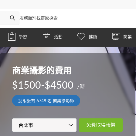
服務類別
找靈感
探索
學習
活動
健康
商業
商業攝影的費用
$1500-$4500
/時
您附近有
6748
名 商業攝影師
免費取得報價