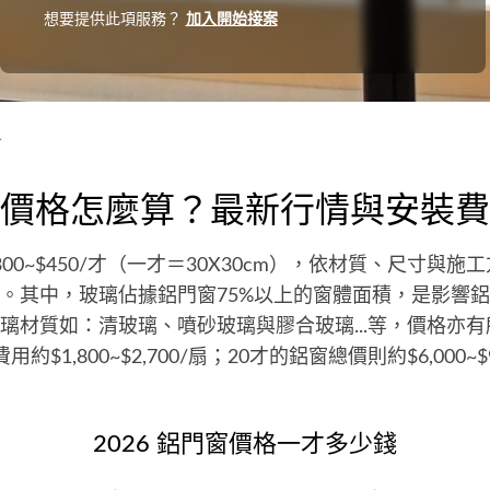
想要提供此項服務？
加入開始接案
格
價格怎麼算？最新行情與安裝費
300~$450/才（一才＝30X30cm），依材質、尺寸與
。其中，玻璃佔據鋁門窗75%以上的窗體面積，是影響
璃材質如：清玻璃、噴砂玻璃與膠合玻璃...等，價格亦
約$1,800~$2,700/扇；20才的鋁窗總價則約$6,000~$9
2026 鋁門窗價格一才多少錢