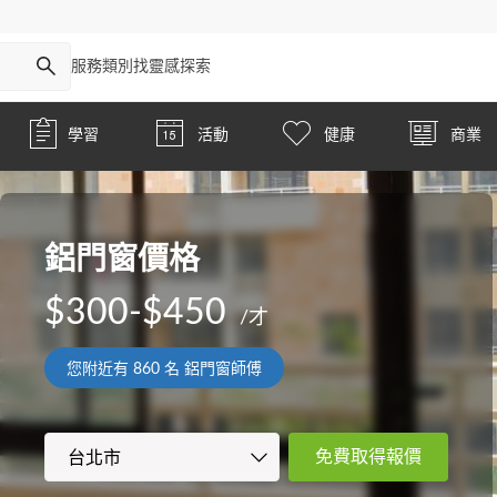
服務類別
找靈感
探索
學習
活動
健康
商業
鋁門窗價格
$300-$450
/才
您附近有
860
名 鋁門窗師傅
免費取得報價