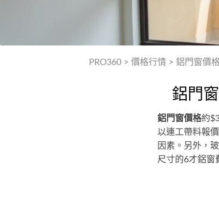
PRO360
>
價格行情
>
鋁門窗價
鋁門窗
鋁門窗價格
約$
以連工帶料報價
因素。另外，玻
尺寸的6才鋁窗費用