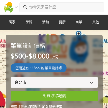
居家
學習
活動
健康
商業
其他
菜單設計價格
$500-$8,000
/份
您附近有
11866
名 菜單設計師
免費取得報價
想要提供此項服務？
加入開始接案