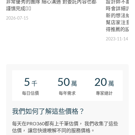
非常優秀的團隊 細心溝通 對委託內容也都
設計師不厭
謹慎完成👍🏻
時會詳細評
新的想法給
2026-07-15
幫店家注意
得推薦的設計
2023-11-14
5
50
20
千
萬
萬
每日估價
每年需求
專家總計
我們如何了解這些價格？
每天在PRO360都有上千筆估價， 我們收集了這些
估價， 讓您快速暸解不同的服務價格。