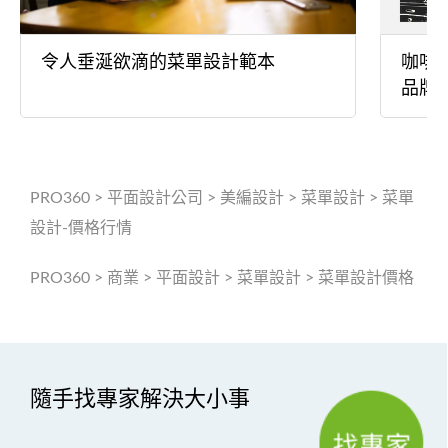
令人垂涎欲滴的菜單設計範本
咖啡
品牌
PRO360
>
平面設計公司
>
美編設計
>
菜單設計
>
菜單
設計-價格行情
PRO360
>
商業
>
平面設計
>
菜單設計
>
菜單設計價格
隨手找專家解決大小事