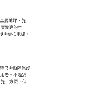
定於基層地坪，施工
整度較高的空
日後需更換地板，
安裝時只需撕除保護
使用者。不過須
雖施工方便，但