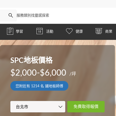
服務類別
找靈感
探索
學習
活動
健康
商業
SPC地板價格
$2,000-$6,000
/坪
您附近有
1214
名 鋪地板師傅
免費取得報價