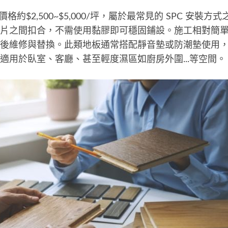
格約$2,500~$5,000/坪，屬於最常見的 SPC 安裝
片之間扣合，不需使用黏膠即可穩固鋪設。施工相對簡
後維修與替換。此類地板通常搭配靜音墊或防潮墊使用
適用於臥室、客廳、甚至輕度濕區如廚房外圍...等空間。